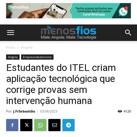
Início
Angola
Angola
Empreendedorismo
Estudantes do ITEL criam
aplicação tecnológica que
corrige provas sem
intervenção humana
Por
J.FrSebastião
-
03/06/2023
4126