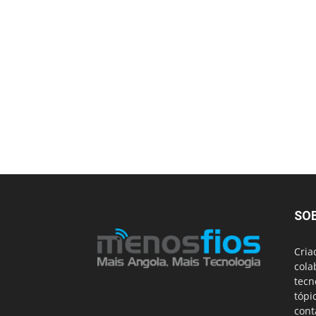
SO
Cria
cola
tecn
tópi
cont