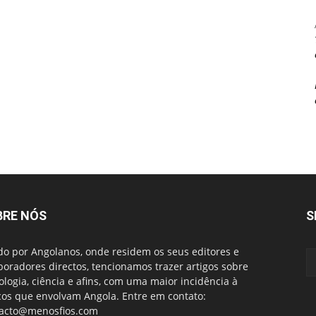
BRE NÓS
S
do por Angolanos, onde residem os seus editores e
boradores directos, tencionamos trazer artigos sobre
ologia, ciência e afins, com uma maior incidência à
cos que envolvam Angola. Entre em contato:
acto@menosfios.com