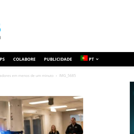
PS
COLABORE
PUBLICIDADE
PT
iradores em menos de um minuto
IMG_5685