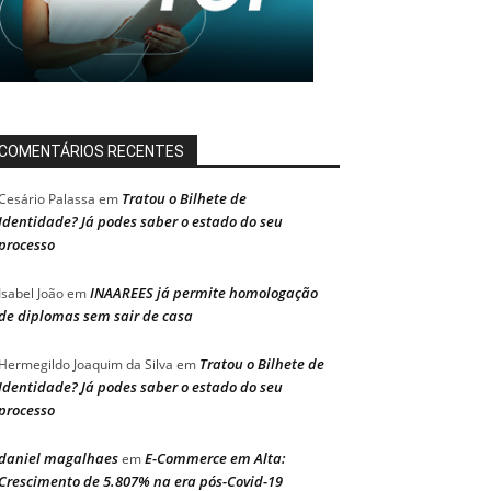
COMENTÁRIOS RECENTES
Tratou o Bilhete de
Cesário Palassa
em
Identidade? Já podes saber o estado do seu
processo
INAAREES já permite homologação
Isabel João
em
de diplomas sem sair de casa
Tratou o Bilhete de
Hermegildo Joaquim da Silva
em
Identidade? Já podes saber o estado do seu
processo
daniel magalhaes
E-Commerce em Alta:
em
Crescimento de 5.807% na era pós-Covid-19