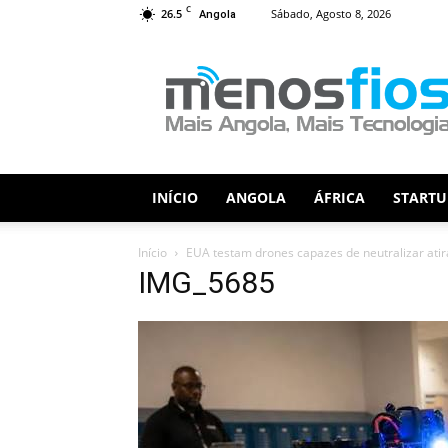
C
26.5
Sábado, Agosto 8, 2026
Angola
Menos
Fios
INÍCIO
ANGOLA
ÁFRICA
STARTU
Início
EUA testam drones capazes de neutralizar at
IMG_5685