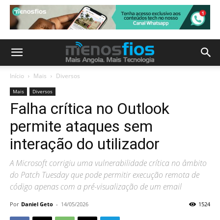
Início
Mais
Diversos
Mais
Diversos
Falha crítica no Outlook
permite ataques sem
interação do utilizador
A Microsoft corrigiu uma vulnerabilidade crítica no âmbito
do Patch Tuesday que pode permitir execução remota de
código apenas com a pré-visualização de um email
Por
Daniel Geto
-
14/05/2026
1524