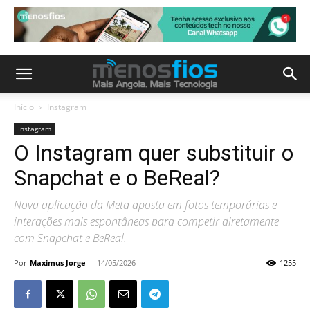
Início
Instagram
Instagram
O Instagram quer substituir o
Snapchat e o BeReal?
Nova aplicação da Meta aposta em fotos temporárias e
interações mais espontâneas para competir diretamente
com Snapchat e BeReal.
Por
Maximus Jorge
-
14/05/2026
1255