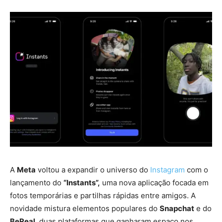
A
Meta
voltou a expandir o universo do
Instagram
com o
lançamento do
“Instants”,
uma nova aplicação focada em
fotos temporárias e partilhas rápidas entre amigos. A
novidade mistura elementos populares do
Snapchat
e do
BeReal
, duas plataformas que ganharam espaço nos