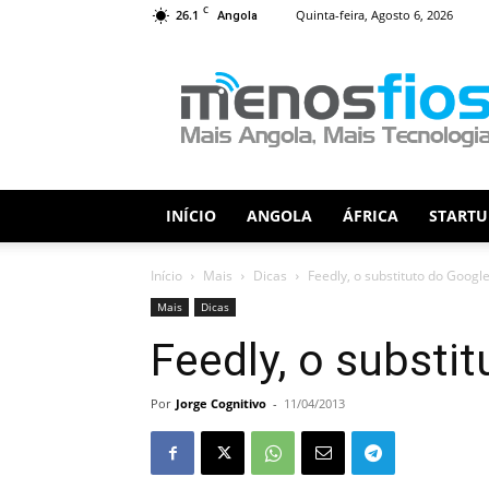
C
26.1
Quinta-feira, Agosto 6, 2026
Angola
Menos
Fios
INÍCIO
ANGOLA
ÁFRICA
STARTU
Início
Mais
Dicas
Feedly, o substituto do Googl
Mais
Dicas
Feedly, o substi
Por
Jorge Cognitivo
-
11/04/2013