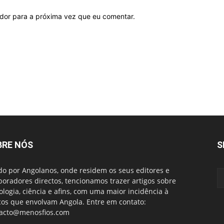
ador para a próxima vez que eu comentar.
BRE NÓS
S
do por Angolanos, onde residem os seus editores e
boradores directos, tencionamos trazer artigos sobre
ologia, ciência e afins, com uma maior incidência à
cos que envolvam Angola. Entre em contato:
acto@menosfios.com