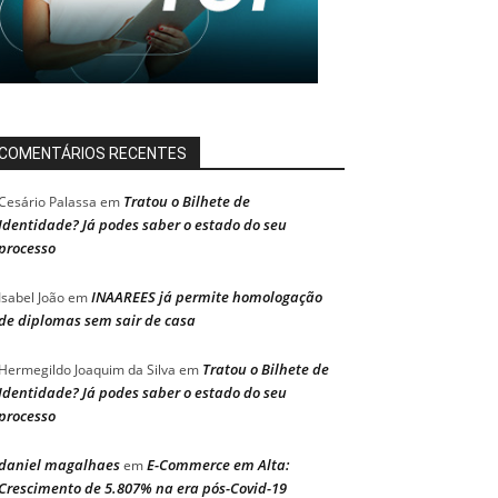
COMENTÁRIOS RECENTES
Tratou o Bilhete de
Cesário Palassa
em
Identidade? Já podes saber o estado do seu
processo
INAAREES já permite homologação
Isabel João
em
de diplomas sem sair de casa
Tratou o Bilhete de
Hermegildo Joaquim da Silva
em
Identidade? Já podes saber o estado do seu
processo
daniel magalhaes
E-Commerce em Alta:
em
Crescimento de 5.807% na era pós-Covid-19