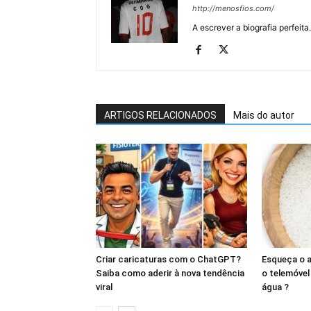
http://menosfios.com/
A escrever a biografia perfeita
ARTIGOS RELACIONADOS
Mais do autor
Criar caricaturas com o ChatGPT?
Esqueça o a
Saiba como aderir à nova tendência
o telemóve
viral
água ?