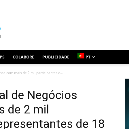
PS
COLABORE
PUBLICIDADE
PT
nca com mais de 2 mil participantes e...
nal de Negócios
 de 2 mil
representantes de 18