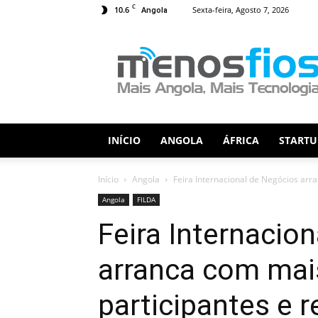
C
10.6
Sexta-feira, Agosto 7, 2026
Angola
Menos
Fios
INÍCIO
ANGOLA
ÁFRICA
STARTU
Início
Angola
Feira Internacional de Negócios arra
Angola
FILDA
Feira Internacio
arranca com mais
participantes e 