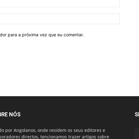
ador para a próxima vez que eu comentar.
BRE NÓS
S
do por Angolanos, onde residem os seus editores e
boradores directos, tencionamos trazer artigos sobre