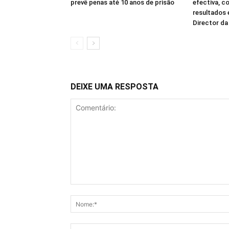
prevê penas até 10 anos de prisão
efectiva, c
resultados
Director d
DEIXE UMA RESPOSTA