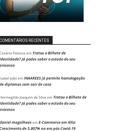
COMENTÁRIOS RECENTES
Tratou o Bilhete de
Cesário Palassa
em
Identidade? Já podes saber o estado do seu
processo
INAAREES já permite homologação
Isabel João
em
de diplomas sem sair de casa
Tratou o Bilhete de
Hermegildo Joaquim da Silva
em
Identidade? Já podes saber o estado do seu
processo
daniel magalhaes
E-Commerce em Alta:
em
Crescimento de 5.807% na era pós-Covid-19