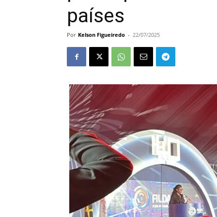
países
Por
Kelson Figueiredo
-
22/07/2025