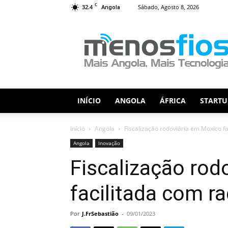
C
32.4
Sábado, Agosto 8, 2026
Angola
Menos
Fios
INÍCIO
ANGOLA
ÁFRICA
STARTU
Início
Angola
Fiscalização rodoviária em Moxico f
Angola
Inovação
Fiscalização rod
facilitada com r
Por
J.FrSebastião
-
09/01/2023