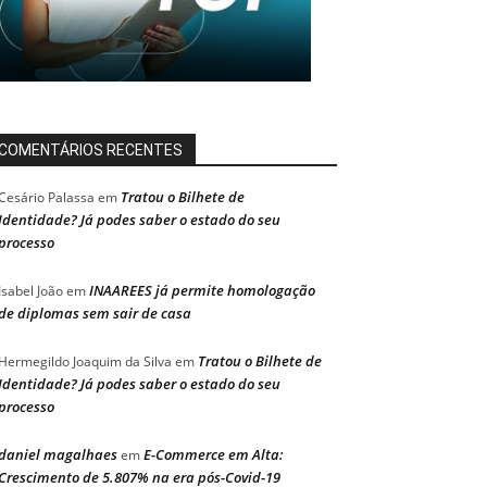
COMENTÁRIOS RECENTES
Tratou o Bilhete de
Cesário Palassa
em
Identidade? Já podes saber o estado do seu
processo
INAAREES já permite homologação
Isabel João
em
de diplomas sem sair de casa
Tratou o Bilhete de
Hermegildo Joaquim da Silva
em
Identidade? Já podes saber o estado do seu
processo
daniel magalhaes
E-Commerce em Alta:
em
Crescimento de 5.807% na era pós-Covid-19