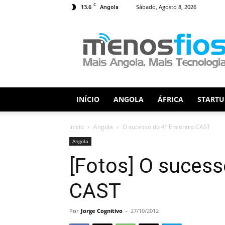
C
13.6
Sábado, Agosto 8, 2026
Angola
Menos
Fios
INÍCIO
ANGOLA
ÁFRICA
STARTU
Início
Angola
O sucesso do 4º Encontro CAST
Angola
[Fotos] O sucess
CAST
Por
Jorge Cognitivo
-
27/10/2012