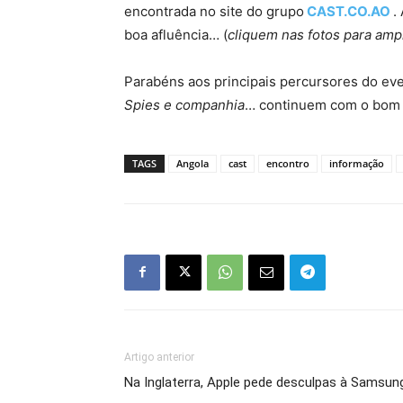
encontrada no site do grupo
CAST.CO.AO
.
boa afluência… (
cliquem nas fotos para ampl
Parabéns aos principais percursores do ev
Spies e companhia
… continuem com o bom 
TAGS
Angola
cast
encontro
informação
Artigo anterior
Na Inglaterra, Apple pede desculpas à Samsun