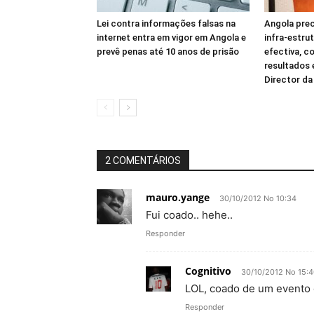
Lei contra informações falsas na
Angola prec
internet entra em vigor em Angola e
infra-estru
prevê penas até 10 anos de prisão
efectiva, c
resultados
Director d
2 COMENTÁRIOS
mauro.yange
30/10/2012 No 10:34
Fui coado.. hehe..
Responder
Cognitivo
30/10/2012 No 15:
LOL, coado de um evento 
Responder