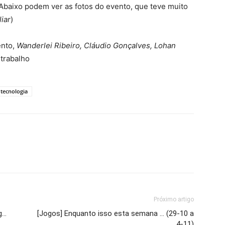
 Abaixo podem ver as fotos do evento, que teve muito
iar
)
ento,
Wanderlei Ribeiro, Cláudio Gonçalves, Lohan
trabalho
tecnologia
Próximo artigo
g…
[Jogos] Enquanto isso esta semana … (29-10 a
4-11)