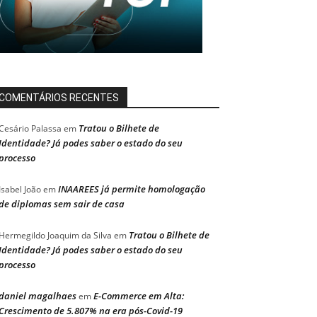
COMENTÁRIOS RECENTES
Tratou o Bilhete de
Cesário Palassa
em
Identidade? Já podes saber o estado do seu
processo
INAAREES já permite homologação
Isabel João
em
de diplomas sem sair de casa
Tratou o Bilhete de
Hermegildo Joaquim da Silva
em
Identidade? Já podes saber o estado do seu
processo
daniel magalhaes
E-Commerce em Alta:
em
Crescimento de 5.807% na era pós-Covid-19