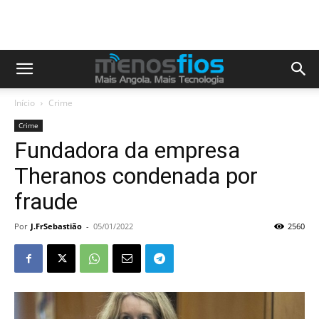
Início
Crime
Crime
Fundadora da empresa
Theranos condenada por
fraude
Por
J.FrSebastião
-
05/01/2022
2560