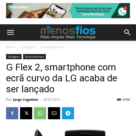
Início
Gadgets
Smartphones
Gadgets
Smartphones
G Flex 2, smartphone com
ecrã curvo da LG acaba de
ser lançado
Por
Jorge Cognitivo
-
05/01/2015
4194