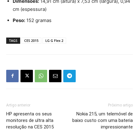
Dimensões:
14,91 cm (altura) x 7,53 cm (largura), 0,94
cm (espessura)
Peso:
152 gramas
TAGS
CES 2015
LG G Flex 2
Artigo anterior
Próximo artigo
HP apresenta os seus
Nokia 215, um telemóvel de
monitores de ultra alta
baixo custo com uma bateria
resolução na CES 2015
impressionante