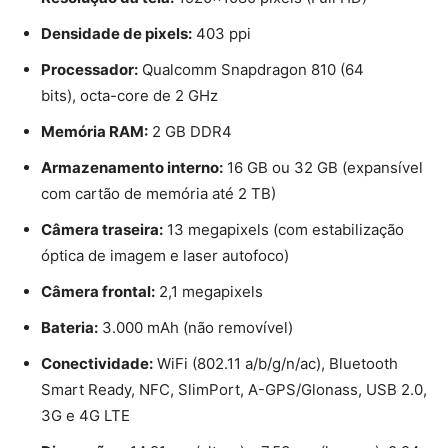
Densidade de pixels:
403 ppi
Processador:
Qualcomm Snapdragon 810 (64
bits), octa-core de 2 GHz
Memória RAM:
2 GB DDR4
Armazenamento interno:
16 GB ou 32 GB (expansível
com cartão de memória até 2 TB)
Câmera traseira:
13 megapixels (com estabilização
óptica de imagem e laser autofoco)
Câmera frontal:
2,1 megapixels
Bateria:
3.000 mAh (não removível)
Conectividade:
WiFi (802.11 a/b/g/n/ac), Bluetooth
Smart Ready, NFC, SlimPort, A-GPS/Glonass, USB 2.0,
3G e 4G LTE