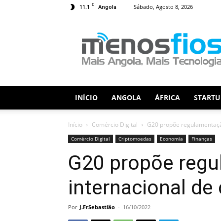
C
11.1
Sábado, Agosto 8, 2026
Angola
Menos
Fios
INÍCIO
ANGOLA
ÁFRICA
STARTU
Início
Comércio Digital
G20 propõe regulamentação
Comércio Digital
Criptomoedas
Economia
Finanças
G20 propõe reg
internacional de 
Por
J.FrSebastião
-
16/10/2022