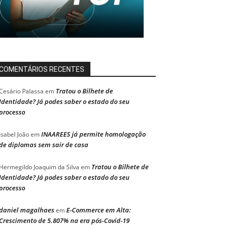
COMENTÁRIOS RECENTES
Tratou o Bilhete de
Cesário Palassa
em
Identidade? Já podes saber o estado do seu
processo
INAAREES já permite homologação
Isabel João
em
de diplomas sem sair de casa
Tratou o Bilhete de
Hermegildo Joaquim da Silva
em
Identidade? Já podes saber o estado do seu
processo
daniel magalhaes
E-Commerce em Alta:
em
Crescimento de 5.807% na era pós-Covid-19