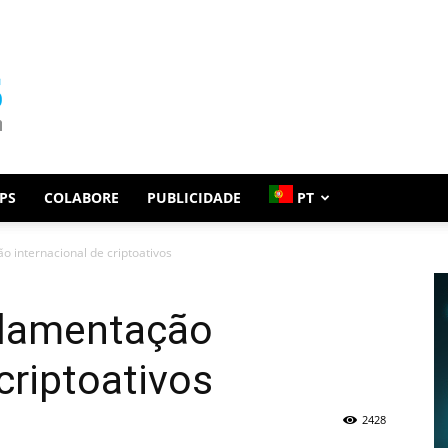
PS
COLABORE
PUBLICIDADE
PT
 internacional de criptoativos
ulamentação
criptoativos
2428