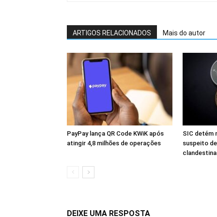
ARTIGOS RELACIONADOS
Mais do autor
PayPay lança QR Code KWiK após
SIC detém 
atingir 4,8 milhões de operações
suspeito de
clandestin
DEIXE UMA RESPOSTA