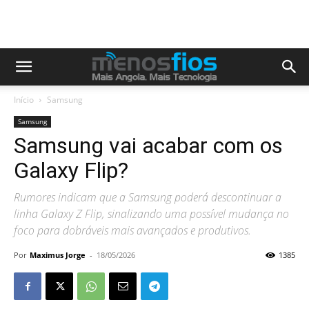
Início
Samsung
Samsung
Samsung vai acabar com os
Galaxy Flip?
Rumores indicam que a Samsung poderá descontinuar a
linha Galaxy Z Flip, sinalizando uma possível mudança no
foco para dobráveis mais avançados e produtivos.
Por
Maximus Jorge
-
18/05/2026
1385