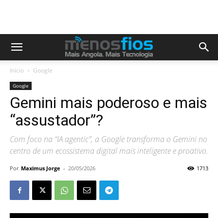
Início
Google
Google
Gemini mais poderoso e mais
“assustador”?
Com foco na “IA agentic”, a Google transforma o Gemini no
centro de um ecossistema digital mais inteligente e proativo.
Por
Maximus Jorge
-
20/05/2026
1713