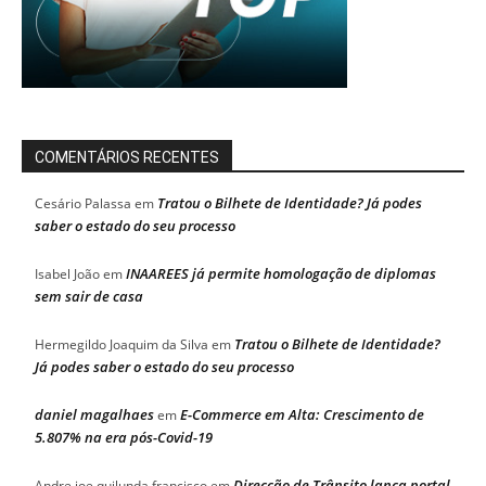
COMENTÁRIOS RECENTES
Tratou o Bilhete de Identidade? Já podes
Cesário Palassa
em
saber o estado do seu processo
INAAREES já permite homologação de diplomas
Isabel João
em
sem sair de casa
Tratou o Bilhete de Identidade?
Hermegildo Joaquim da Silva
em
Já podes saber o estado do seu processo
daniel magalhaes
E-Commerce em Alta: Crescimento de
em
5.807% na era pós-Covid-19
Direcção de Trânsito lança portal
Andre joe quilunda francisco
em