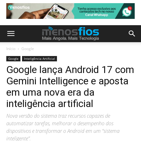
Início
Google
Google
Inteligência Artificial
Google lança Android 17 com
Gemini Intelligence e aposta
em uma nova era da
inteligência artificial
Nova versão do sistema traz recursos capazes de
automatizar tarefas, melhorar o desempenho dos
dispositivos e transformar o Android em um “sistema
inteligente”.