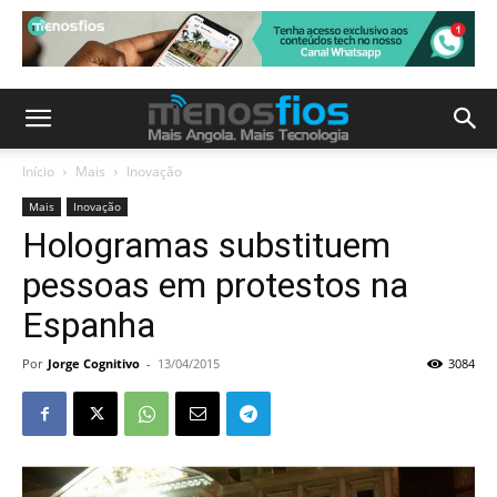
Início
Mais
Inovação
Mais
Inovação
Hologramas substituem
pessoas em protestos na
Espanha
Por
Jorge Cognitivo
-
13/04/2015
3084