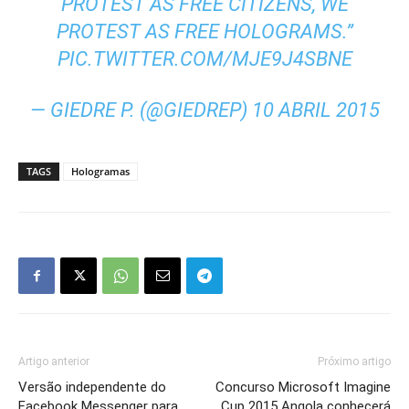
PROTEST AS FREE CITIZENS, WE
PROTEST AS FREE HOLOGRAMS.”
PIC.TWITTER.COM/MJE9J4SBNE
— GIEDRE P. (@GIEDREP)
10 ABRIL 2015
TAGS
Hologramas
Artigo anterior
Próximo artigo
Versão independente do
Concurso Microsoft Imagine
Facebook Messenger para
Cup 2015 Angola conhecerá