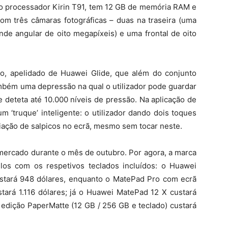
 processador Kirin T91, tem 12 GB de memória RAM e
m três câmaras fotográficas – duas na traseira (uma
nde angular de oito megapíxeis) e uma frontal de oito
o, apelidado de Huawei Glide, que além do conjunto
ambém uma depressão na qual o utilizador pode guardar
e deteta até 10.000 níveis de pressão. Na aplicação de
m ‘truque’ inteligente: o utilizador dando dois toques
iação de salpicos no ecrã, mesmo sem tocar neste.
mercado durante o mês de outubro. Por agora, a marca
os com os respetivos teclados incluídos: o Huawei
stará 948 dólares, enquanto o MatePad Pro com ecrã
tará 1.116 dólares; já o Huawei MatePad 12 X custará
 edição PaperMatte (12 GB / 256 GB e teclado) custará