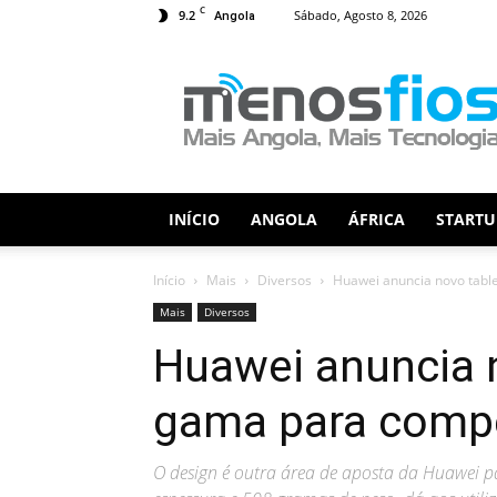
C
9.2
Sábado, Agosto 8, 2026
Angola
Menos
Fios
INÍCIO
ANGOLA
ÁFRICA
STARTU
Início
Mais
Diversos
Huawei anuncia novo tabl
Mais
Diversos
Huawei anuncia 
gama para compe
O design é outra área de aposta da Huawei 