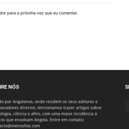
ador para a próxima vez que eu comentar.
BRE NÓS
S
do por Angolanos, onde residem os seus editores e
boradores directos, tencionamos trazer artigos sobre
ologia, ciência e afins, com uma maior incidência à
cos que envolvam Angola. Entre em contato:
acto@menosfios.com