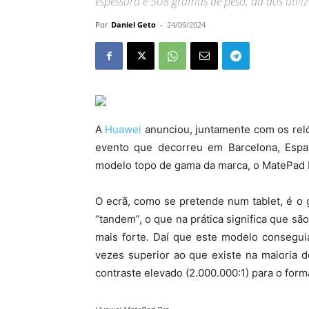
espessura e 508 gramas de peso, dá aos utili
Por
Daniel Geto
-
24/09/2024
A
Huawei
anunciou, juntamente com os reló
evento que decorreu em Barcelona, Espan
modelo topo de gama da marca, o MatePad 
O ecrã, como se pretende num tablet, é o
“tandem”, o que na prática significa que s
mais forte. Daí que este modelo conseguia
vezes superior ao que existe na maioria d
contraste elevado (2.000.000:1) para o form