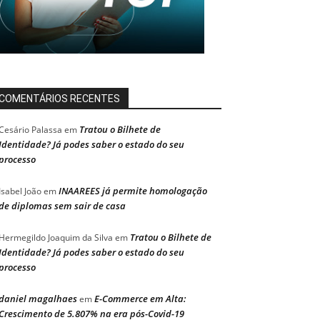
COMENTÁRIOS RECENTES
Tratou o Bilhete de
Cesário Palassa
em
Identidade? Já podes saber o estado do seu
processo
INAAREES já permite homologação
Isabel João
em
de diplomas sem sair de casa
Tratou o Bilhete de
Hermegildo Joaquim da Silva
em
Identidade? Já podes saber o estado do seu
processo
daniel magalhaes
E-Commerce em Alta:
em
Crescimento de 5.807% na era pós-Covid-19