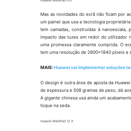
Huawei MatePad Pro
Mas as novidades do ecrã não ficam por a
um painel que usa a tecnologia proprietári
tem camadas, construídas à nanoescala, p
impacto das luzes em redor do utilizador 
uma promessa claramente cumprida. O ecr
tem uma resolução de 2800×1840 píxeis e s
MAIS:
Huawei vai implementar soluções te
O design é outra área de aposta da Huawe
de espessura e 508 gramas de peso, dá aos 
A gigante chinesa usa ainda um acabamento 
toque na seda.
Huawei MatePad 12 X