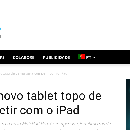
PS
COLABORE
PUBLICIDADE
PT
et topo de gama para competir com o iPad
novo tablet topo de
tir com o iPad
para o novo MatePad Pro. Com apenas 5,5 milímetros de