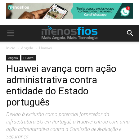
Início
Angola
Huawei
Angola
Huawei
Huawei avança com ação
administrativa contra
entidade do Estado
português
Devido à exclusão como potencial fornecedor da
infraestrutura 5G em Portugal, a Huawei entrou com uma
ação administrativa contra a Comissão de Avaliação e
Segurança