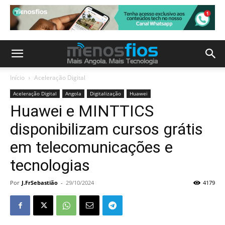
Início
Aceleração Digital
Aceleração Digital
Angola
Digitalização
Huawei
Huawei e MINTTICS
disponibilizam cursos grátis
em telecomunicações e
tecnologias
Por
J.FrSebastião
-
29/10/2024
4179