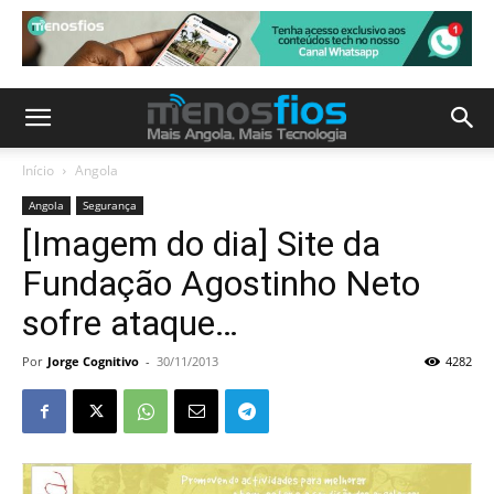
Início
Angola
Angola
Segurança
[Imagem do dia] Site da
Fundação Agostinho Neto
sofre ataque…
Por
Jorge Cognitivo
-
30/11/2013
4282