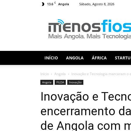
C
13.6
Sábado, Agosto 8, 2026
Angola
Menos
Fios
INÍCIO
ANGOLA
ÁFRICA
STARTU
Início
Angola
Inovação e Tecnologia marcaram o e
Angola
FILDA
Inovação
Inovação e Tecn
encerramento da 
de Angola com m