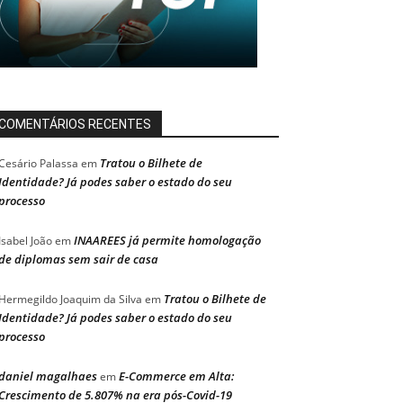
COMENTÁRIOS RECENTES
Tratou o Bilhete de
Cesário Palassa
em
Identidade? Já podes saber o estado do seu
processo
INAAREES já permite homologação
Isabel João
em
de diplomas sem sair de casa
Tratou o Bilhete de
Hermegildo Joaquim da Silva
em
Identidade? Já podes saber o estado do seu
processo
daniel magalhaes
E-Commerce em Alta:
em
Crescimento de 5.807% na era pós-Covid-19