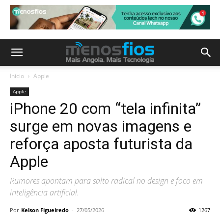
Início
Apple
Apple
iPhone 20 com “tela infinita”
surge em novas imagens e
reforça aposta futurista da
Apple
Rumores apontam para salto radical no design e foco em
inteligência artificial.
Por
Kelson Figueiredo
-
27/05/2026
1267