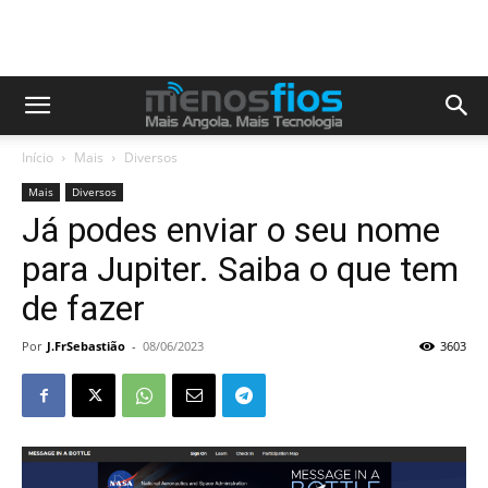
Início
Mais
Diversos
Mais
Diversos
Já podes enviar o seu nome
para Jupiter. Saiba o que tem
de fazer
Por
J.FrSebastião
-
08/06/2023
3603