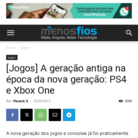
Início
Jogos
Jogos
[Jogos] A geração antiga na
época da nova geração: PS4
e Xbox One
Por
Flowck II
-
25/06/2013
3598
A nova geração dos jogos e consolas já foi praticamente