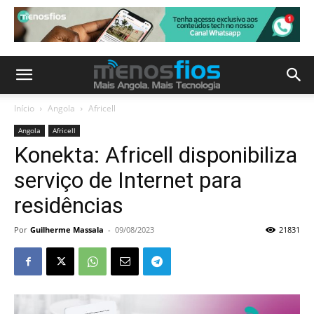
Início
Angola
Africell
Angola
Africell
Konekta: Africell disponibiliza
serviço de Internet para
residências
Por
Guilherme Massala
-
09/08/2023
21831