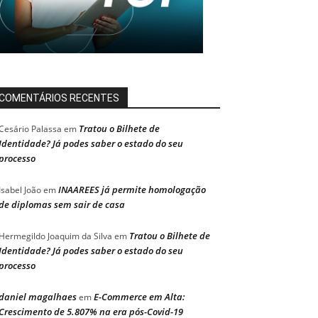
COMENTÁRIOS RECENTES
Tratou o Bilhete de
Cesário Palassa
em
Identidade? Já podes saber o estado do seu
processo
INAAREES já permite homologação
Isabel João
em
de diplomas sem sair de casa
Tratou o Bilhete de
Hermegildo Joaquim da Silva
em
Identidade? Já podes saber o estado do seu
processo
daniel magalhaes
E-Commerce em Alta:
em
Crescimento de 5.807% na era pós-Covid-19