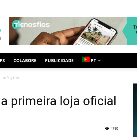
PS
COLABORE
PUBLICIDADE
PT
l na Nigéria
 primeira loja oficial
4790