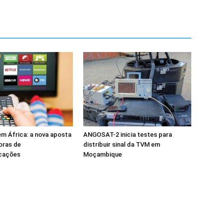
m África: a nova aposta
ANGOSAT-2 inicia testes para
oras de
distribuir sinal da TVM em
cações
Moçambique