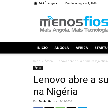
C
26.8
Domingo, Agosto 9, 2026
Angola
Menos
Fios
INÍCIO
ANGOLA
ÁFRICA
STARTU
Início
África
Lenovo abre a sua primeira loja oficia
África
Lenovo abre a sua
na Nigéria
Por
Daniel Geto
-
11/12/2016