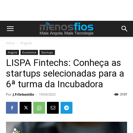
Início
Angola
Angola
Economia
Startups
LISPA Fintechs: Conheça as
startups selecionadas para a
6ª turma da Incubadora
Por
J.FrSebastião
-
19/04/2023
3197