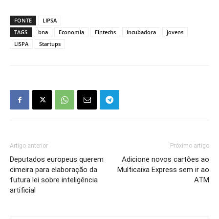
FONTE
LIPSA
TAGS
bna
Economia
Fintechs
Incubadora
jovens
LISPA
Startups
Artigo anterior
Próximo artigo
Deputados europeus querem
Adicione novos cartões ao
cimeira para elaboração da
Multicaixa Express sem ir ao
futura lei sobre inteligência
ATM
artificial