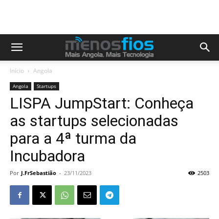
Início
Angola
Angola
Startups
LISPA JumpStart: Conheça
as startups selecionadas
para a 4ª turma da
Incubadora
Por
J.FrSebastião
-
23/11/2023
2503