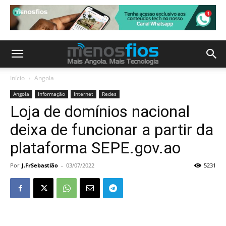
Início
Angola
Angola
Informação
Internet
Redes
Loja de domínios nacional
deixa de funcionar a partir da
plataforma SEPE.gov.ao
Por
J.FrSebastião
-
03/07/2022
5231