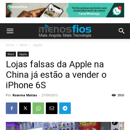
Início
Mais
Apple
Mais
Apple
Lojas falsas da Apple na
China já estão a vender o
iPhone 6S
Por
Rosema Matias
-
27/09/2015
3806