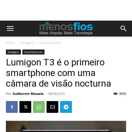
Início
Gadgets
Smartphones
Gadgets
Smartphones
Lumigon T3 é o primeiro
smartphone com uma
câmara de visão nocturna
Por
Guilherme Massala
-
08/06/2016
3056