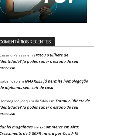
COMENTÁRIOS RECENTES
Tratou o Bilhete de
Cesário Palassa
em
Identidade? Já podes saber o estado do seu
processo
INAAREES já permite homologação
Isabel João
em
de diplomas sem sair de casa
Tratou o Bilhete de
Hermegildo Joaquim da Silva
em
Identidade? Já podes saber o estado do seu
processo
daniel magalhaes
E-Commerce em Alta:
em
Crescimento de 5.807% na era pós-Covid-19