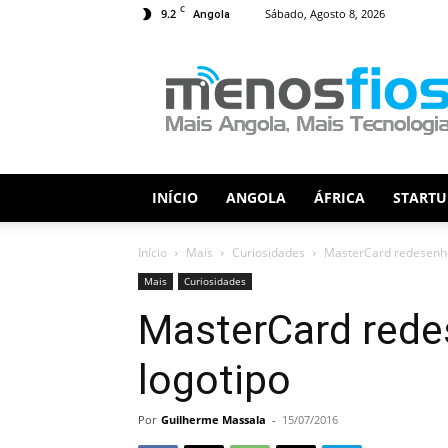
C
9.2
Sábado, Agosto 8, 2026
Angola
Menos
Fios
INÍCIO
ANGOLA
ÁFRICA
STARTU
Início
Mais
Curiosidades
MasterCard redesenho
Mais
Curiosidades
MasterCard rede
logotipo
Por
Guilherme Massala
-
15/07/2016