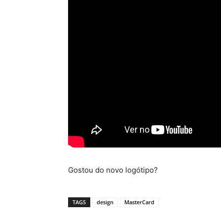
Gostou do novo logótipo?
TAGS
design
MasterCard