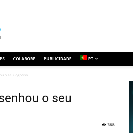
PS
COLABORE
PUBLICIDADE
PT
u o seu logotipo
senhou o seu
7883