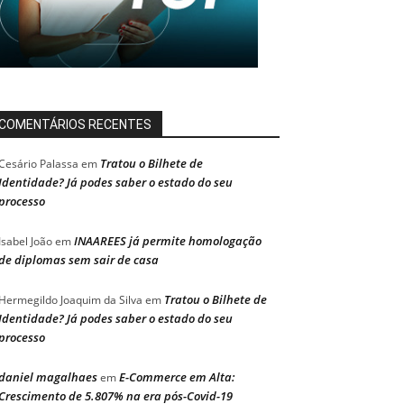
COMENTÁRIOS RECENTES
Tratou o Bilhete de
Cesário Palassa
em
Identidade? Já podes saber o estado do seu
processo
INAAREES já permite homologação
Isabel João
em
de diplomas sem sair de casa
Tratou o Bilhete de
Hermegildo Joaquim da Silva
em
Identidade? Já podes saber o estado do seu
processo
daniel magalhaes
E-Commerce em Alta:
em
Crescimento de 5.807% na era pós-Covid-19