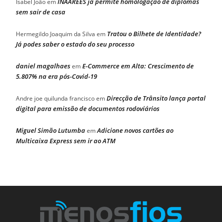
INAAREES já permite homologação de diplomas
Isabel João
em
sem sair de casa
Tratou o Bilhete de Identidade?
Hermegildo Joaquim da Silva
em
Já podes saber o estado do seu processo
daniel magalhaes
E-Commerce em Alta: Crescimento de
em
5.807% na era pós-Covid-19
Direcção de Trânsito lança portal
Andre joe quilunda francisco
em
digital para emissão de documentos rodoviários
Miguel Simão Lutumba
Adicione novos cartões ao
em
Multicaixa Express sem ir ao ATM