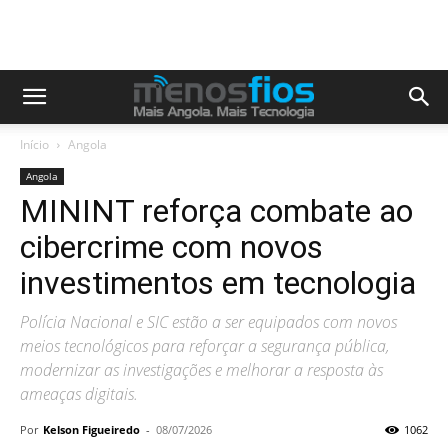
Início
Angola
Angola
MININT reforça combate ao
cibercrime com novos
investimentos em tecnologia
Polícia Nacional e SIC estão a ser equipados com novos
meios tecnológicos para reforçar a segurança pública,
modernizar as investigações e melhorar a resposta às
ameaças digitais.
Por
Kelson Figueiredo
-
08/07/2026
1062