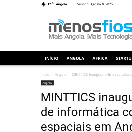
C
12
Sábado, Agosto 8, 2026
Angola
Menos
Fios
INÍCIO
ANGOLA
ÁFRICA
STARTU
Início
Angola
MINTTICS inaugura primeiras salas 
Angola
MINTTICS inaugu
de informática 
espaciais em An