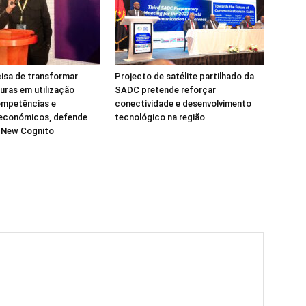
isa de transformar
Projecto de satélite partilhado da
turas em utilização
SADC pretende reforçar
ompetências e
conectividade e desenvolvimento
 económicos, defende
tecnológico na região
a New Cognito