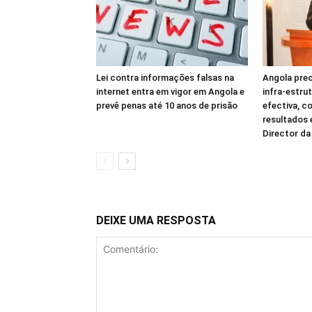
Lei contra informações falsas na
Angola prec
internet entra em vigor em Angola e
infra-estru
prevê penas até 10 anos de prisão
efectiva, c
resultados
Director d
DEIXE UMA RESPOSTA