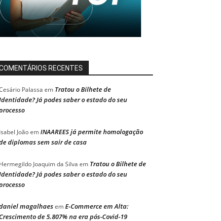
COMENTÁRIOS RECENTES
Tratou o Bilhete de
Cesário Palassa
em
Identidade? Já podes saber o estado do seu
processo
INAAREES já permite homologação
Isabel João
em
de diplomas sem sair de casa
Tratou o Bilhete de
Hermegildo Joaquim da Silva
em
Identidade? Já podes saber o estado do seu
processo
daniel magalhaes
E-Commerce em Alta:
em
Crescimento de 5.807% na era pós-Covid-19