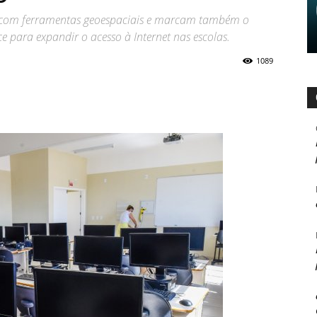
s com ferramentas geoespaciais e marcam também o
 para expandir o acesso à Internet nas escolas.
1089