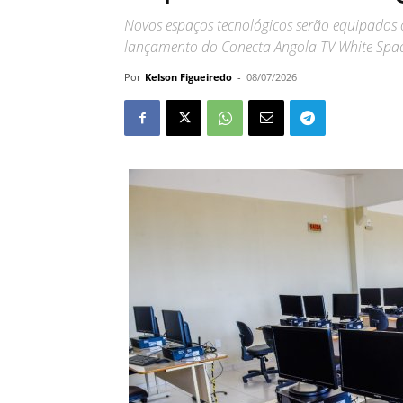
Novos espaços tecnológicos serão equipado
lançamento do Conecta Angola TV White Space
Por
Kelson Figueiredo
-
08/07/2026