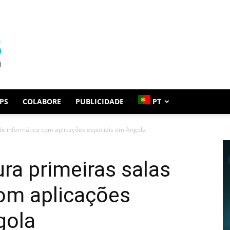
PS
COLABORE
PUBLICIDADE
PT
de informática com aplicações espaciais em Angola
ra primeiras salas
com aplicações
gola