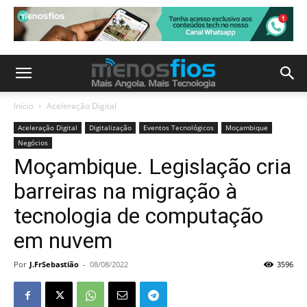
Início
Aceleração Digital
Aceleração Digital
Digitalização
Eventos Tecnológicos
Moçambique
Negócios
Moçambique. Legislação cria
barreiras na migração à
tecnologia de computação
em nuvem
Por
J.FrSebastião
-
08/08/2022
3596