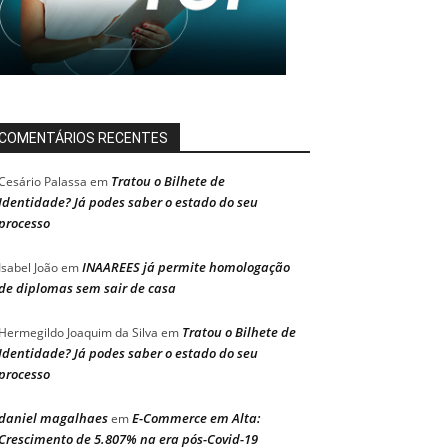
COMENTÁRIOS RECENTES
Tratou o Bilhete de
Cesário Palassa
em
Identidade? Já podes saber o estado do seu
processo
INAAREES já permite homologação
Isabel João
em
de diplomas sem sair de casa
Tratou o Bilhete de
Hermegildo Joaquim da Silva
em
Identidade? Já podes saber o estado do seu
processo
daniel magalhaes
E-Commerce em Alta:
em
Crescimento de 5.807% na era pós-Covid-19