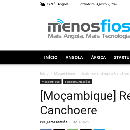
C
17.9
Sexta-feira, Agosto 7, 2026
Angola
Menos
Fios
INÍCIO
ANGOLA
ÁFRICA
STARTU
Início
Moçambique
Rede móvel chega a Canchoer
Moçambique
Telecomunicações
[Moçambique] Re
Canchoere
Por
J.FrSebastião
-
16/11/2023