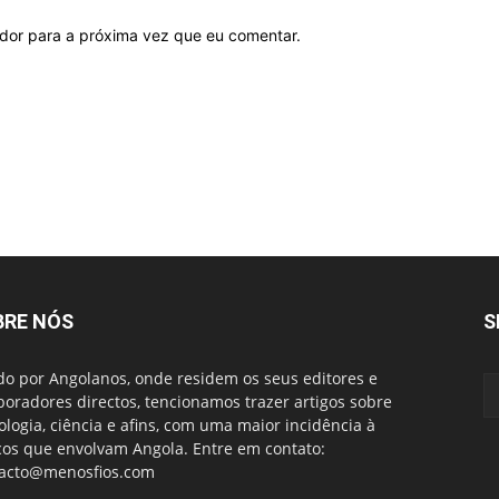
ador para a próxima vez que eu comentar.
BRE NÓS
S
do por Angolanos, onde residem os seus editores e
boradores directos, tencionamos trazer artigos sobre
ologia, ciência e afins, com uma maior incidência à
cos que envolvam Angola. Entre em contato:
acto@menosfios.com