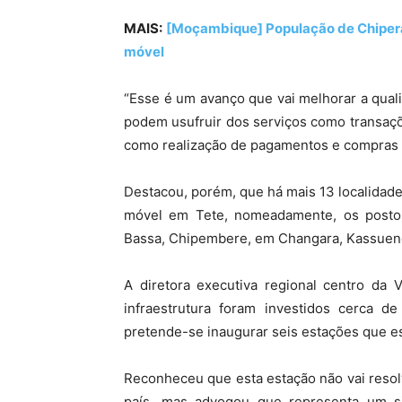
MAIS:
[Moçambique] População de Chipera,
móvel
“Esse é um avanço que vai melhorar a qual
podem usufruir dos serviços como transaçõ
como realização de pagamentos e compras p
Destacou, porém, que há mais 13 localida
móvel em Tete, nomeadamente, os postos 
Bassa, Chipembere, em Changara, Kassuende
A diretora executiva regional centro da 
infraestrutura foram investidos cerca d
pretende-se inaugurar seis estações que es
Reconheceu que esta estação não vai resol
país, mas advogou que representa um si