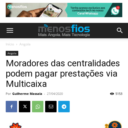
Início
Angola
Angola
Moradores das centralidades
podem pagar prestações via
Multicaixa
Por
Guilherme Massala
-
27/04/2020
5153