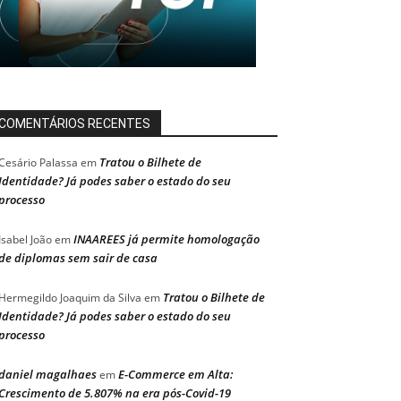
COMENTÁRIOS RECENTES
Tratou o Bilhete de
Cesário Palassa
em
Identidade? Já podes saber o estado do seu
processo
INAAREES já permite homologação
Isabel João
em
de diplomas sem sair de casa
Tratou o Bilhete de
Hermegildo Joaquim da Silva
em
Identidade? Já podes saber o estado do seu
processo
daniel magalhaes
E-Commerce em Alta:
em
Crescimento de 5.807% na era pós-Covid-19