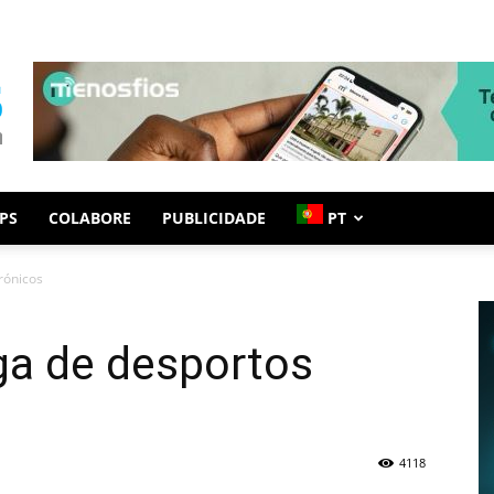
PS
COLABORE
PUBLICIDADE
PT
rónicos
iga de desportos
4118