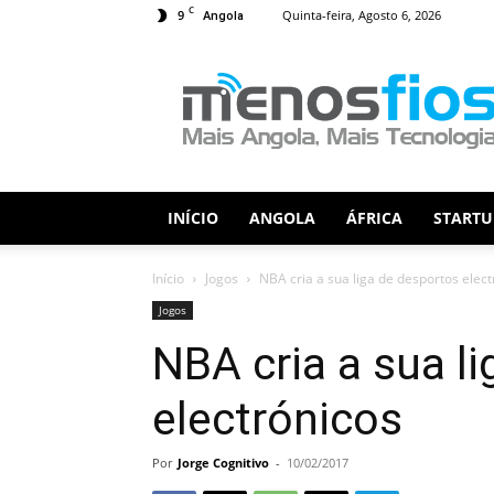
C
9
Quinta-feira, Agosto 6, 2026
Angola
Menos
Fios
INÍCIO
ANGOLA
ÁFRICA
STARTU
Início
Jogos
NBA cria a sua liga de desportos elect
Jogos
NBA cria a sua l
electrónicos
Por
Jorge Cognitivo
-
10/02/2017