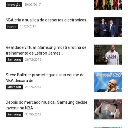
19/09/2017
Inovação
NBA cria a sua liga de desportos electrónicos
10/02/2017
Jogos
Realidade virtual : Samsung mostra rotina de
treinamento de Lebron James...
26/12/2015
Samsung
Steve Ballmer promete que a sua equipe da
NBA deixará de...
28/09/2014
Microsoft
Depois do mercado musical, Samsung decide
investir na NBA
30/10/2013
Samsung