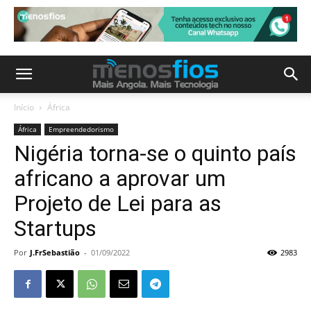
Início
África
África
Empreendedorismo
Nigéria torna-se o quinto país
africano a aprovar um
Projeto de Lei para as
Startups
Por
J.FrSebastião
-
01/09/2022
2983