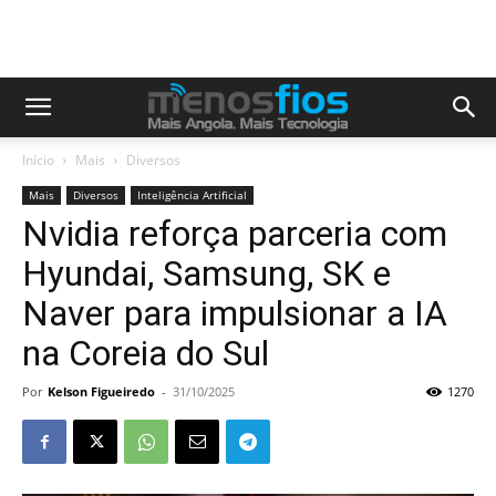
Início
Mais
Diversos
Mais
Diversos
Inteligência Artificial
Nvidia reforça parceria com
Hyundai, Samsung, SK e
Naver para impulsionar a IA
na Coreia do Sul
Por
Kelson Figueiredo
-
31/10/2025
1270