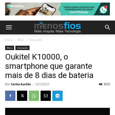
Início
Mais
Inovação
Mais
Inovação
Oukitel K10000, o
smartphone que garante
mais de 8 dias de bateria
Por
Carlos Aurélio
-
16/12/2015
3515