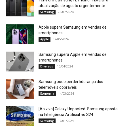
Tens um Samsung? É melhor instalar a
atualização de agosto urgentemente
22/07/2024
Samsung
Apple supera Samsung em vendas de
smartphones
07/05/2024
Apple
Samsung supera Apple em vendas de
smartphones
15/04/2024
Diversos
Samsung pode perder liderança dos
telemóveis dobráveis
14/03/2024
Economia
[Ao vivo] Galaxy Unpacked: Samsung aposta
na Inteligência Artificial no S24
17/01/2024
Samsung