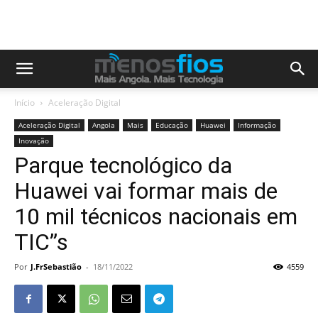
Início
Aceleração Digital
Aceleração Digital
Angola
Mais
Educação
Huawei
Informação
Inovação
Parque tecnológico da
Huawei vai formar mais de
10 mil técnicos nacionais em
TIC”s
Por
J.FrSebastião
-
18/11/2022
4559