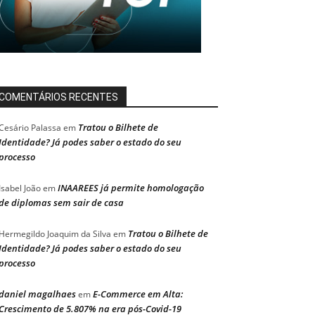
COMENTÁRIOS RECENTES
Tratou o Bilhete de
Cesário Palassa
em
Identidade? Já podes saber o estado do seu
processo
INAAREES já permite homologação
Isabel João
em
de diplomas sem sair de casa
Tratou o Bilhete de
Hermegildo Joaquim da Silva
em
Identidade? Já podes saber o estado do seu
processo
daniel magalhaes
E-Commerce em Alta:
em
Crescimento de 5.807% na era pós-Covid-19