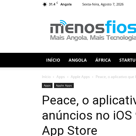
C
31.4
Sexta-feira, Agosto 7, 2026
Angola
Menos
Fios
INÍCIO
ANGOLA
ÁFRICA
STARTU
Início
Apps
Apple Apps
Peace, o aplicativo que 
Apps
Apple Apps
Peace, o aplicat
anúncios no iOS 
App Store