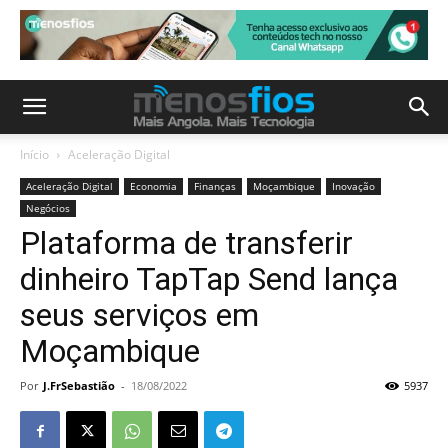
Início
Aceleração Digital
Aceleração Digital
Economia
Finanças
Moçambique
Inovação
Negócios
Plataforma de transferir
dinheiro TapTap Send lança
seus serviços em
Moçambique
Por
J.FrSebastião
-
18/08/2022
5937