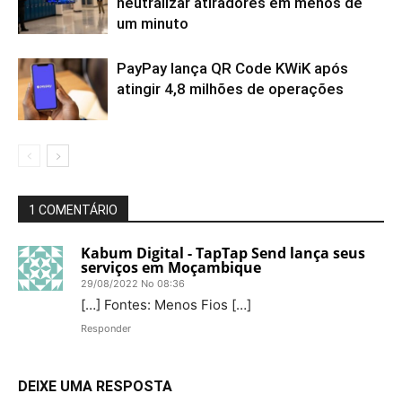
neutralizar atiradores em menos de
um minuto
PayPay lança QR Code KWiK após
atingir 4,8 milhões de operações
1 COMENTÁRIO
Kabum Digital - TapTap Send lança seus
serviços em Moçambique
29/08/2022 No 08:36
[…] Fontes: Menos Fios […]
Responder
DEIXE UMA RESPOSTA