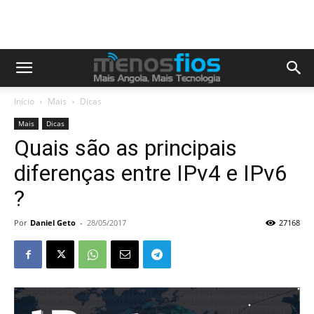
Início
Mais
Dicas
Mais
Dicas
Quais são as principais
diferenças entre IPv4 e IPv6
?
Por
Daniel Geto
-
28/05/2017
27168