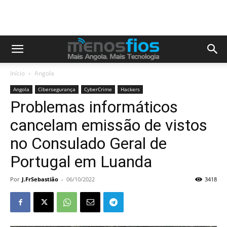
Início
Angola
Angola
Cibersegurança
CyberCrime
Hackers
Problemas informáticos
cancelam emissão de vistos
no Consulado Geral de
Portugal em Luanda
Por
J.FrSebastião
-
06/10/2022
3418