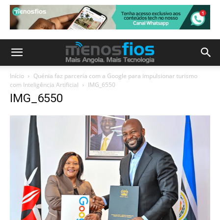
Início
Quénia faz parceria com a Google para impulsionar turismo
com Inteligência Artificial
IMG_6550
IMG_6550